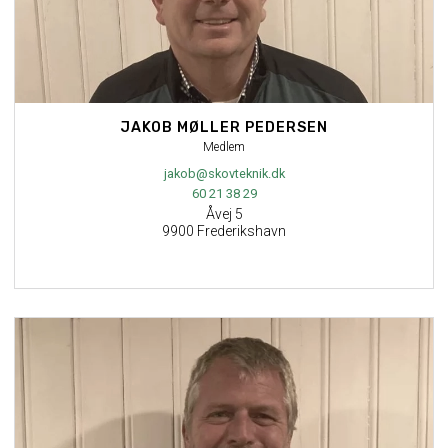
JAKOB MØLLER PEDERSEN
Medlem
jakob@skovteknik.dk
60 21 38 29
Åvej 5
9900 Frederikshavn