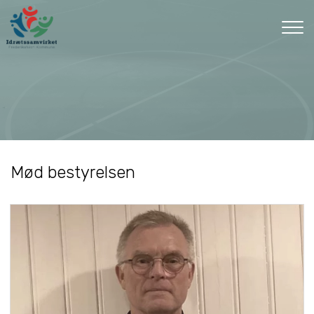
Gå
til
hovedindhold
Mød bestyrelsen