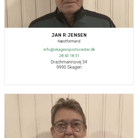
JAN R JENSEN
Næstformand
info@skagensportscenter.dk
28 43 18 51
Drachmannsvej 34
9990 Skagen