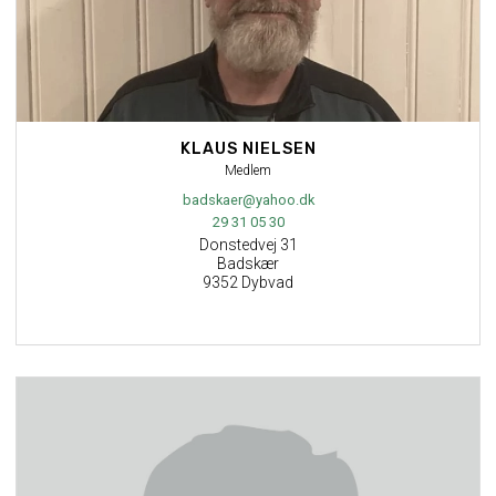
KLAUS NIELSEN
Medlem
badskaer@yahoo.dk
29 31 05 30
Donstedvej 31
Badskær
9352 Dybvad