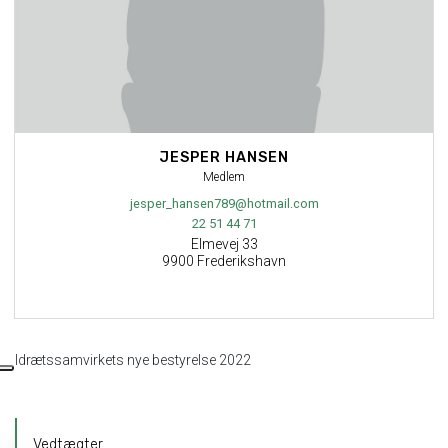
JESPER HANSEN
Medlem
jesper_hansen789@hotmail.com
22 51 44 71
Elmevej 33
9900 Frederikshavn
Idrætssamvirkets nye bestyrelse 2022
Primær
Vedtægter