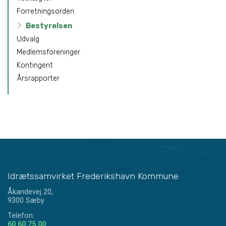
navigation
Forretningsorden
Bestyrelsen
Udvalg
Medlemsforeninger
Kontingent
Årsrapporter
Idrætssamvirket Frederikshavn Kommune
Åkandevej 20,
9300 Sæby
Telefon:
60 60 75 00