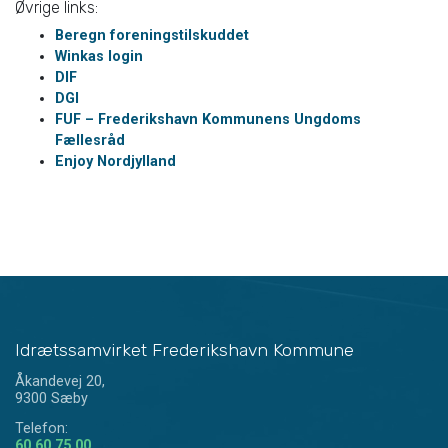
Øvrige links:
Beregn foreningstilskuddet
Winkas login
DIF
DGI
FUF – Frederikshavn Kommunens Ungdoms
Fællesråd
Enjoy Nordjylland
Idrætssamvirket Frederikshavn Kommune
Åkandevej 20,
9300 Sæby
Telefon:
60 60 75 00