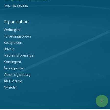
CVR: 34395004
Organisation
Vedtægter
Forretningsorden
Bestyrelsen
Udvalg
Medlemsforeninger
Kontingent
Årsrapporter
Vision og strategi
AKTIV fritid
Nyheder
+
Copyright © 2026 - Idrætssamvirket Frederikshavn Kommune
, CVR 34395004
|
Privatlivspolitik
|
Cookiepolitik