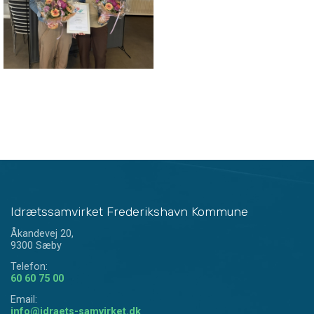
Idrætssamvirket Frederikshavn Kommune
Åkandevej 20,
9300 Sæby
Telefon:
60 60 75 00
Email:
info@idraets-samvirket.dk