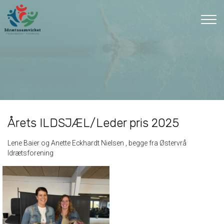
Gå
til
hovedindhold
Årets ILDSJÆL/Leder pris 2025
Lene Baier og Anette Eckhardt Nielsen , begge fra Østervrå
Idrætsforening